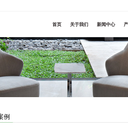
首页
关于我们
新闻中心
案例