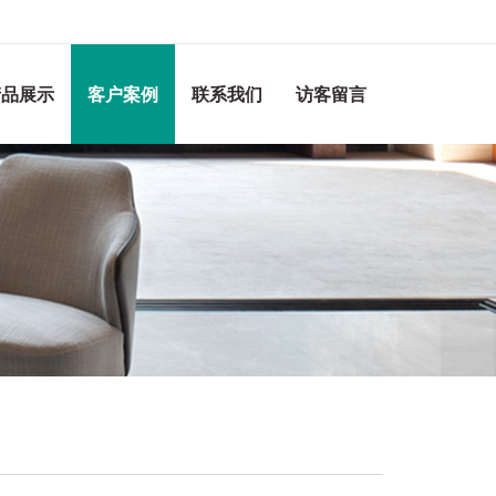
产品展示
客户案例
联系我们
访客留言