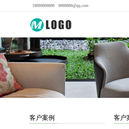
18880808888
8888888@qq.com
客户案例
客户