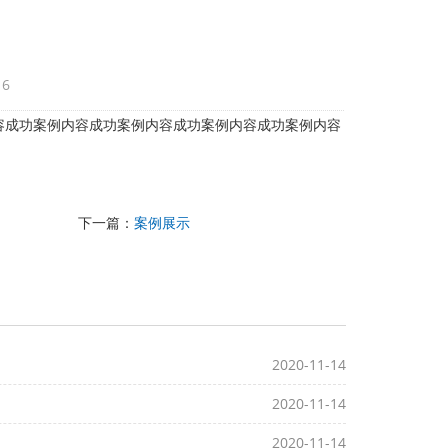
16
容成功案例内容成功案例内容成功案例内容成功案例内容
下一篇：
案例展示
2020-11-14
2020-11-14
2020-11-14