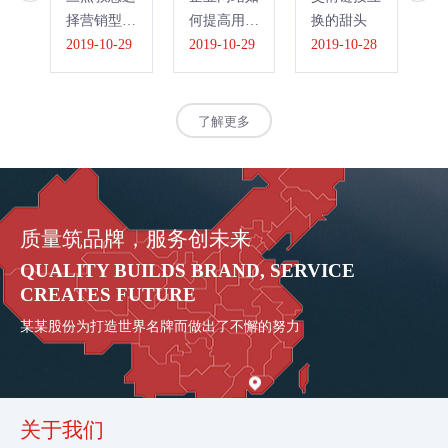
择营销型网
何提高用户
换的甜头
见
站和展示型
2019-10-29
转化率
2019-10-29
2019-10-28
故
20
网站
了解更多
质量筑品牌，服务创未来
QUALITY BUILDS BRAND, SERVICE
CREATES FUTURE
某某股份为打造世界名牌而做出了不懈的努力
关于我们