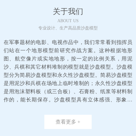
关于我们
ABOUT US
专业设计、生产高品质沙盘模型
在军事题材的电影、电视作品中，我们常常看到指挥员
们站在一个地形模型前研究作战方案。这种根据地形
图、航空像片或实地地形，按一定的比例关系，用泥
沙、兵棋和其它材料堆制的模型就是沙盘模型。沙盘模
型分为简易沙盘模型和永久性沙盘模型。简易沙盘模型
是用泥沙和兵棋在场地上临时堆制的；永久性沙盘模型
是用泡沫塑料板（或三合板）、石膏粉、纸浆等材料制
作的，能长期保存。沙盘模型具有立体感强、形象直
观、制作简便、经济实用等特点。沙盘模型的用途广
泛，能形象地显示作战地区的地形，表示敌我阵地组
查看更多 +
成、兵力部署和兵器配置等情况。军事指挥员常用以研
究地形、敌情、作战方案，组织协同动作，实施战术演