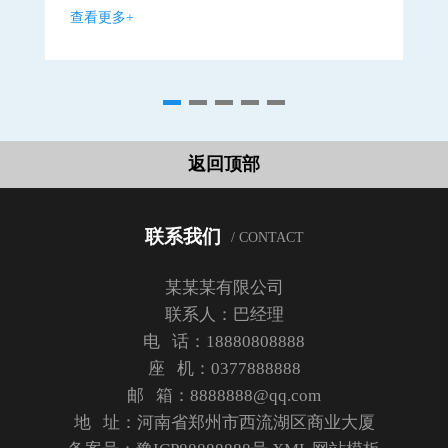
查看更多+
查
返回顶部
联系我们
/ CONTACT
某某某有限公司
联系人：巴经理
电 话：18880808888
座 机：0377888888
邮 箱：8888888@qq.com
地 址：河南省郑州市西流湖区商业大厦