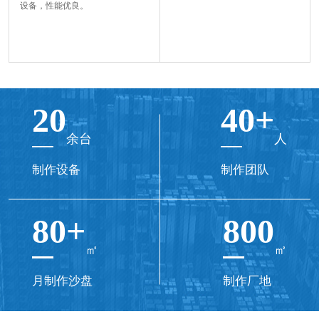
设备，性能优良。
20
40+
余台
人
制作设备
制作团队
80+
800
㎡
㎡
月制作沙盘
制作厂地