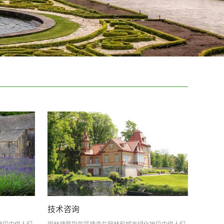
技术咨询
客户
地段内供人们
园林建筑指的是建造在园林和城市绿化地段内供人们
园林建