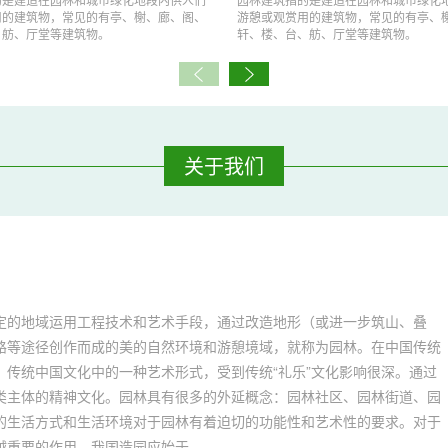
用的建筑物，常见的有亭、榭、廊、阁、
游憩或观赏用的建筑物，常见的有亭、
、舫、厅堂等建筑物。
轩、楼、台、舫、厅堂等建筑物。
关于我们
定的地域运用工程技术和艺术手段，通过改造地形（或进一步筑山、叠
路等途径创作而成的美的自然环境和游憩境域，就称为园林。在中国传统
传统中国文化中的一种艺术形式，受到传统“礼乐”文化影响很深。通过
类主体的精神文化。园林具有很多的外延概念：园林社区、园林街道、园
的生活方式和生活环境对于园林有着迫切的功能性和艺术性的要求。对于
重要的作用。我国造园应始于...