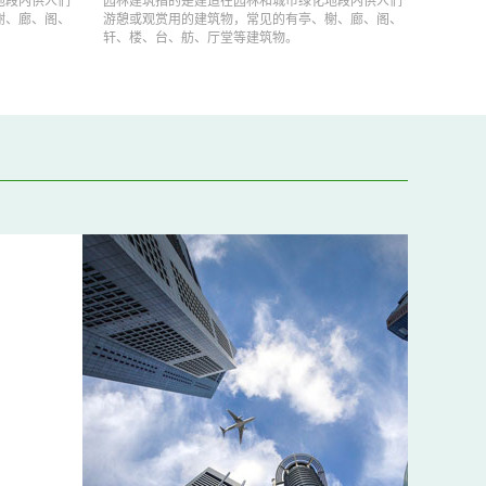
榭、廊、阁、
游憩或观赏用的建筑物，常见的有亭、榭、廊、阁、
游憩或
轩、楼、台、舫、厅堂等建筑物。
轩、楼