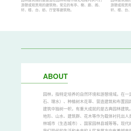
游憩或观赏用的建筑物，常见的有亭、榭、廊、阁、
游憩或观赏
轩、楼、台、舫、厅堂等建筑物。
轩、楼、台
ABOUT
园林，指特定培养的自然环境和游憩境域。在一
石、理水）、种植树木花草、营造建筑和布置园
建筑中独树一帜，有重大成就的是古典园林建筑。
地形、山水、建筑群、花木等作为载体衬托出人
林城市（生态城市）、国家园林县城等等。现代
我们现代的生活和未来的人民发展方向有着越来越