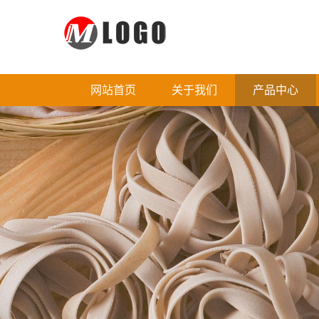
网站首页
关于我们
产品中心