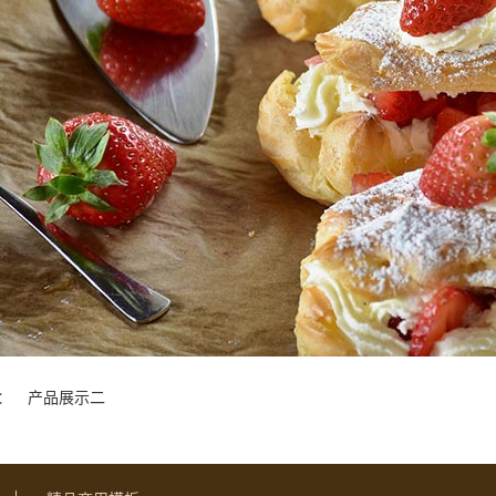
：
产品展示二