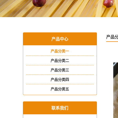
产品
产品中心
产品分类一
产品分类二
产品分类三
产品分类四
产品分类五
联系我们