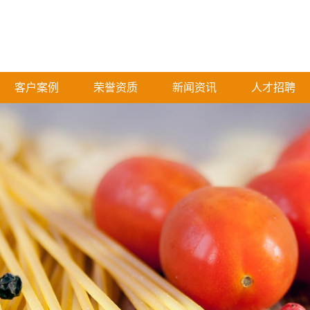
客户案例
荣誉资质
新闻资讯
人才招聘