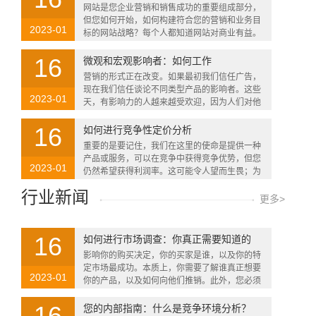
网站是您企业营销和销售成功的重要组成部分，
如何做到
但您如何开始，如何构建符合您的营销和业务目
2023-01
标的网站战略？每个人都知道网站对商业有益。
想一想，当你对产品或服务感兴趣时，···
16
微观和宏观影响者：如何工作
营销的形式正在改变。如果最初我们信任广告，
现在我们信任谈论不同类型产品的影响者。这些
2023-01
天，有影响力的人越来越受欢迎，因为人们对他
们的信任超过了电视或杂志上的传统营···
16
如何进行竞争性定价分析
重要的是要记住，我们在这里的使命是提供一种
产品或服务，可以在竞争中获得竞争优势，但您
2023-01
仍然希望获得利润率。这可能令人望而生畏；为
了确保利润，你可能会将价格过高，吓···
行业新闻
更多>
16
如何进行市场调查：你真正需要知道的
影响你的购买决定，你的买家是谁，以及你的特
定市场最成功。本质上，你需要了解谁真正想要
2023-01
你的产品，以及如何向他们推销。此外，您必须
收集尽可能多的有关目标受众行为的信···
16
您的内部指南：什么是竞争环境分析？