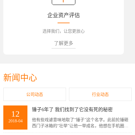
企业资产评估
选择我们，让您更放心
了解更多
新闻中心
公司动态
行业动态
锤子6年了 我们找到了它没有死的秘密
12
他有些戏谑意味地取了“锤子”这个名字。此前抡锤砸
2018-04
西门子冰箱的“壮举”让他一举成名，他想在手机圈里
也搞出类似的动静来。这似乎预兆了他此后几年的命